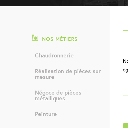
NOS MÉTIERS
Chaudronnerie
No
ég
Réalisation de pièces sur
mesure
Négoce de pièces
métalliques
Peinture