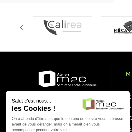
M
AC
Salut c'est nous...
Au service des industries
L’
les Cookies !
française, l'entreprise M2C
NO
propose différents domaines
On a attendu d'être sûrs que le contenu de ce site vous intéresse
avant de vous déranger, mais on aimerait bien vous
d'activité et divers moyens
RÉ
accompagner pendant votre visite...