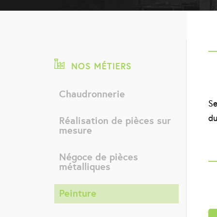
NOS MÉTIERS
Chaudronnerie
Se
du
Réalisation de pièces sur
mesure
Négoce de pièces
métalliques
Peinture